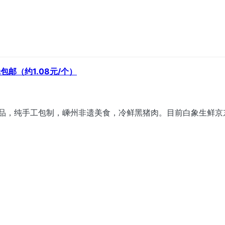
元包邮（约1.08元/个）
出品，纯手工包制，嵊州非遗美食，冷鲜黑猪肉。目前白象生鲜京东自
！