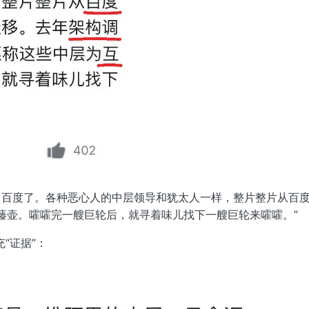
前司百度了。各种恶心人的中层领导和犹太人一样，整片整片从百
藤壶。嚯嚯完一艘巨轮后，就寻着味儿找下一艘巨轮来嚯嚯。”
“证据”：