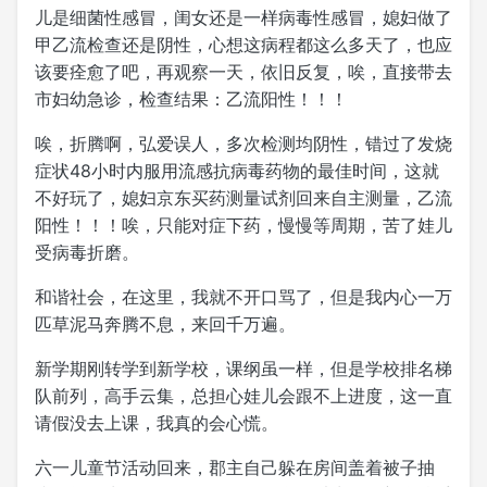
儿是细菌性感冒，闺女还是一样病毒性感冒，媳妇做了
甲乙流检查还是阴性，心想这病程都这么多天了，也应
该要痊愈了吧，再观察一天，依旧反复，唉，直接带去
市妇幼急诊，检查结果：乙流阳性！！！
唉，折腾啊，弘爱误人，多次检测均阴性，错过了发烧
症状48小时内服用流感抗病毒药物的最佳时间，这就
不好玩了，媳妇京东买药测量试剂回来自主测量，乙流
阳性！！！唉，只能对症下药，慢慢等周期，苦了娃儿
受病毒折磨。
和谐社会，在这里，我就不开口骂了，但是我内心一万
匹草泥马奔腾不息，来回千万遍。
新学期刚转学到新学校，课纲虽一样，但是学校排名梯
队前列，高手云集，总担心娃儿会跟不上进度，这一直
请假没去上课，我真的会心慌。
六一儿童节活动回来，郡主自己躲在房间盖着被子抽