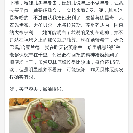
下楼，给娃儿买早餐去，媳妇儿说早上不做早餐，让我
去买早点，她要多睡会，一会起来看C罗。呃，其实她
是梅粉的，不过自从我给她安利了：魔笛莫德里奇、大
奉先伊布、大圣贝尔、水爷拉莫斯、齐祖齐达内、阿森
纳‌大帝亨利‌…… 她可能明白了我说的足协在造神，并不
是站在神坛之上的那位就是独尊。现在她转粉了，姆总
巴佩/哈宝兰德，就在昨天被英格兰，哈里凯恩的那种
老骥伏枥志在千里，付出必有回报的精神给感染到了，
顺便粉上了，虽然贝林厄姆长得比较帅，身价还1.5亿
欧，但是明显她并不看好，可能综评，昨天贝林厄姆发
挥确实有限。
呀，买早餐去，撒油啦啦。