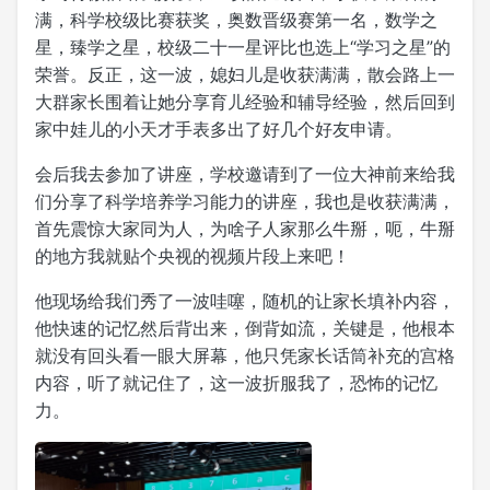
满，科学校级比赛获奖，奥数晋级赛第一名，数学之
星，臻学之星，校级二十一星评比也选上“学习之星”的
荣誉。反正，这一波，媳妇儿是收获满满，散会路上一
大群家长围着让她分享育儿经验和辅导经验，然后回到
家中娃儿的小天才手表多出了好几个好友申请。
会后我去参加了讲座，学校邀请到了一位大神前来给我
们分享了科学培养学习能力的讲座，我也是收获满满，
首先震惊大家同为人，为啥子人家那么牛掰，呃，牛掰
的地方我就贴个央视的视频片段上来吧！
他现场给我们秀了一波哇噻，随机的让家长填补内容，
他快速的记忆然后背出来，倒背如流，关键是，他根本
就没有回头看一眼大屏幕，他只凭家长话筒补充的宫格
内容，听了就记住了，这一波折服我了，恐怖的记忆
力。