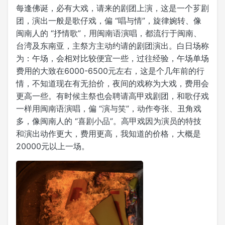
每逢佛诞，必有大戏，请来的剧团上演，这是一个芗剧
团，演出一般是歌仔戏，偏 “唱与情”，旋律婉转、像
闽南人的 “抒情歌”，用闽南语演唱，都流行于闽南、
台湾及东南亚，主祭方主动约请的剧团演出。白日场称
为：午场，会相对比较便宜一些，过往经验，午场单场
费用的大致在6000-6500元左右，这是个几年前的行
情，不知道现在有无抬价，夜间的戏称为大戏，费用会
更高一些。有时候主祭也会聘请高甲戏剧团，和歌仔戏
一样用闽南语演唱，偏 “演与笑”，动作夸张、丑角戏
多，像闽南人的 “喜剧小品”。高甲戏因为演员的特技
和演出动作更大，费用更高，我知道的价格，大概是
20000元以上一场。