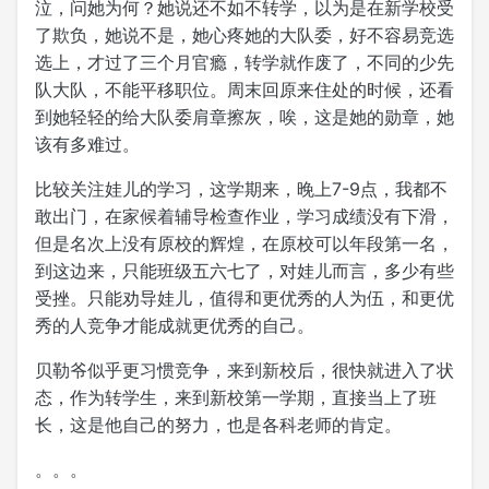
泣，问她为何？她说还不如不转学，以为是在新学校受
了欺负，她说不是，她心疼她的大队委，好不容易竞选
选上，才过了三个月官瘾，转学就作废了，不同的少先
队大队，不能平移职位。周末回原来住处的时候，还看
到她轻轻的给大队委肩章擦灰，唉，这是她的勋章，她
该有多难过。
比较关注娃儿的学习，这学期来，晚上7-9点，我都不
敢出门，在家候着辅导检查作业，学习成绩没有下滑，
但是名次上没有原校的辉煌，在原校可以年段第一名，
到这边来，只能班级五六七了，对娃儿而言，多少有些
受挫。只能劝导娃儿，值得和更优秀的人为伍，和更优
秀的人竞争才能成就更优秀的自己。
贝勒爷似乎更习惯竞争，来到新校后，很快就进入了状
态，作为转学生，来到新校第一学期，直接当上了班
长，这是他自己的努力，也是各科老师的肯定。
。。。