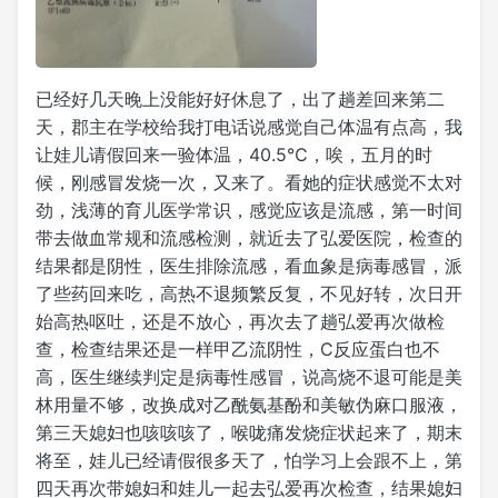
已经好几天晚上没能好好休息了，出了趟差回来第二
天，郡主在学校给我打电话说感觉自己体温有点高，我
让娃儿请假回来一验体温，40.5℃，唉，五月的时
候，刚感冒发烧一次，又来了。看她的症状感觉不太对
劲，浅薄的育儿医学常识，感觉应该是流感，第一时间
带去做血常规和流感检测，就近去了弘爱医院，检查的
结果都是阴性，医生排除流感，看血象是病毒感冒，派
了些药回来吃，高热不退频繁反复，不见好转，次日开
始高热呕吐，还是不放心，再次去了趟弘爱再次做检
查，检查结果还是一样甲乙流阴性，C反应蛋白也不
高，医生继续判定是病毒性感冒，说高烧不退可能是美
林用量不够，改换成对乙酰氨基酚和美敏伪麻口服液，
第三天媳妇也咳咳咳了，喉咙痛发烧症状起来了，期末
将至，娃儿已经请假很多天了，怕学习上会跟不上，第
四天再次带媳妇和娃儿一起去弘爱再次检查，结果媳妇