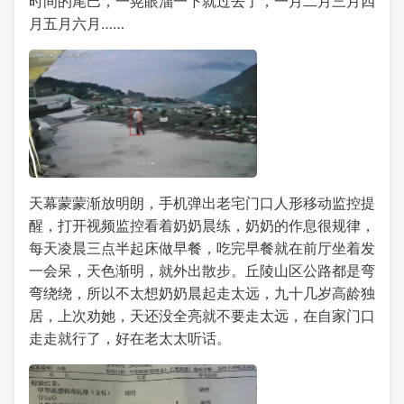
时间的尾巴，一晃眼溜一下就过去了，一月二月三月四
月五月六月……
天幕蒙蒙渐放明朗，手机弹出老宅门口人形移动监控提
醒，打开视频监控看着奶奶晨练，奶奶的作息很规律，
每天凌晨三点半起床做早餐，吃完早餐就在前厅坐着发
一会呆，天色渐明，就外出散步。丘陵山区公路都是弯
弯绕绕，所以不太想奶奶晨起走太远，九十几岁高龄独
居，上次劝她，天还没全亮就不要走太远，在自家门口
走走就行了，好在老太太听话。