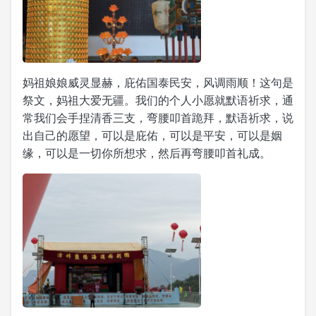
妈祖娘娘威灵显赫，庇佑国泰民安，风调雨顺！这句是
祭文，妈祖大爱无疆。我们的个人小愿就默语祈求，通
常我们会手捏清香三支，弯腰叩首跪拜，默语祈求，说
出自己的愿望，可以是庇佑，可以是平安，可以是姻
缘，可以是一切你所想求，然后再弯腰叩首礼成。