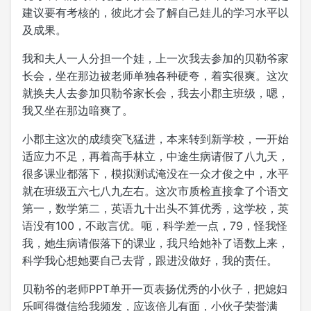
建议要有考核的，彼此才会了解自己娃儿的学习水平以
及成果。
我和夫人一人分担一个娃，上一次我去参加的贝勒爷家
长会，坐在那边被老师单独各种硬夸，着实很爽。这次
就换夫人去参加贝勒爷家长会，我去小郡主班级，嗯，
我又坐在那边暗爽了。
小郡主这次的成绩突飞猛进，本来转到新学校，一开始
适应力不足，再着高手林立，中途生病请假了八九天，
很多课业都落下，模拟测试淹没在一众才俊之中，水平
就在班级五六七八九左右。这次市质检直接拿了个语文
第一，数学第二，英语九十出头不算优秀，这学校，英
语没有100，不敢言优。呃，科学差一点，79，怪我怪
我，她生病请假落下的课业，我只给她补了语数上来，
科学我心想她要自己去背，跟进没做好，我的责任。
贝勒爷的老师PPT单开一页表扬优秀的小伙子，把媳妇
乐呵得微信给我频发，应该倍儿有面，小伙子荣誉满