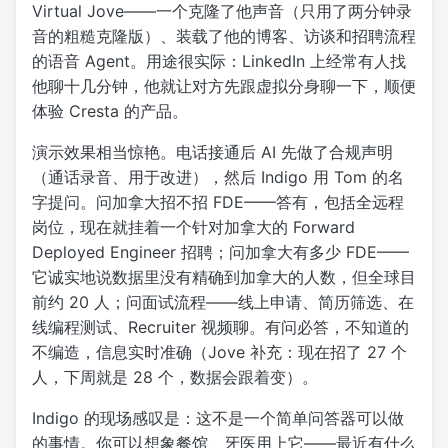
Virtual Jove——一个克隆了他声音（只用了两分钟录
音的粗糙克隆版）、装载了他的博客、访谈和招聘流程
的语音 Agent。用途很实际：LinkedIn 上经常有人找
他聊十几分钟，他就让对方先跟虚拟分身聊一下，顺便
体验 Cresta 的产品。
演示效果相当惊艳。电话接通后 AI 先做了合规声明
（通话录音、用于改进），然后 Indigo 用 Tom 的名
字提问。问加拿大招不招 FDE——答有，包括全远程
岗位，现在就挂着一个针对加拿大的 Forward
Deployed Engineer 招聘；问加拿大有多少 FDE——
它诚实地说数据里没有精确到加拿大的人数，但全球目
前约 20 人；问面试流程——线上申请、简历筛选、在
线编程测试、Recruiter 视频聊。有问必答，不知道的
不编造，信息实时准确（Jove 补充：现在招了 27 个
人，下周就是 28 个，数据会跟着变）。
Indigo 的现场感叹是：这不是一个简单问答器可以做
的事情。你可以想象餐馆、牙医用上它——最近有什么