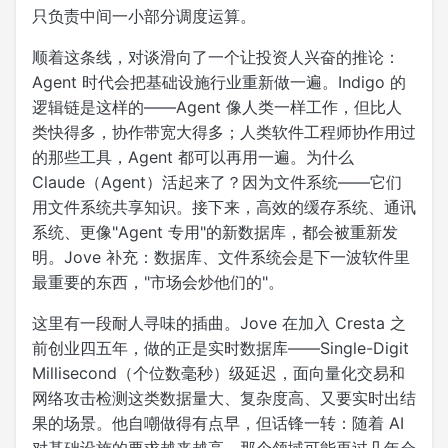
只负责中间一小部分调度运算。
顺着这条线，对谈滑向了一个让投资人兴奋的推论：
Agent 时代会把基础设施行业重新做一遍。Indigo 的
逻辑链是这样的——Agent 像人类一样工作，但比人
类快得多，协作带宽大得多；人类软件工程师协作用过
的那些工具，Agent 都可以再用一遍。为什么
Claude（Agent）活起来了？因为文件系统——它们
用文件系统共享知识。接下来，高效的缓存系统、通讯
系统、更像"Agent 专用"的新数据库，都会被重新发
明。Jove 补充：数据库、文件系统会是下一波软件里
最重要的东西，"市场会炒他们的"。
这里有一段耐人寻味的插曲。Jove 在加入 Cresta 之
前创业四五年，做的正是实时数据库——Single-Digit
Millisecond（个位数毫秒）级延迟，面向量化交易和
网络攻击检测这类数据量大、复杂度高、又要实时出结
果的场景。他自嘲做得有点早，但话锋一转：随着 AI
对基础设施的要求越来越高，那个领域可能再过几年会