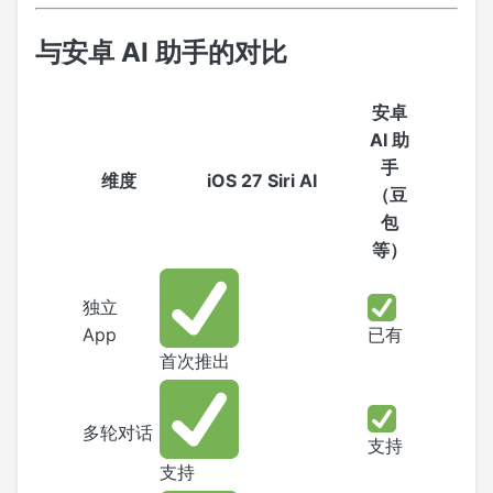
与安卓 AI 助手的对比
安卓
AI 助
手
维度
iOS 27 Siri AI
（豆
包
等）
独立
App
已有
首次推出
多轮对话
支持
支持