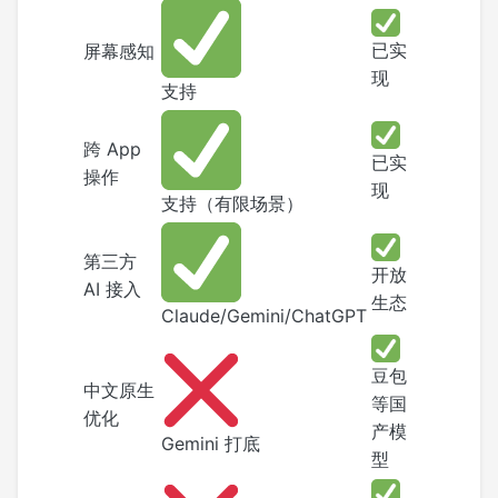
已实
屏幕感知
现
支持
跨 App
已实
操作
现
支持（有限场景）
第三方
开放
AI 接入
生态
Claude/Gemini/ChatGPT
豆包
中文原生
等国
优化
产模
Gemini 打底
型