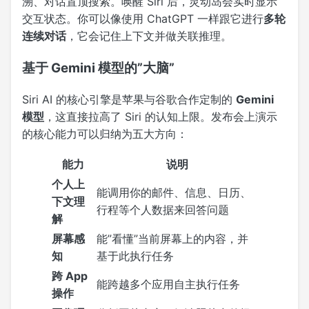
溯、对话置顶搜索。唤醒 Siri 后，灵动岛会实时显示
交互状态。你可以像使用 ChatGPT 一样跟它进行
多轮
连续对话
，它会记住上下文并做关联推理。
基于 Gemini 模型的”大脑”
Siri AI 的核心引擎是苹果与谷歌合作定制的
Gemini
模型
，这直接拉高了 Siri 的认知上限。发布会上演示
的核心能力可以归纳为五大方向：
能力
说明
个人上
能调用你的邮件、信息、日历、
下文理
行程等个人数据来回答问题
解
屏幕感
能”看懂”当前屏幕上的内容，并
知
基于此执行任务
跨 App
能跨越多个应用自主执行任务
操作