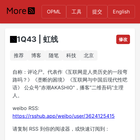
OPML
工具
提交
English
1Q43 | 虹线
修改
推荐
博客
随笔
科技
北京
自称：评论尸。代表作《互联网是人类历史的一段弯
路吗？》《垄断的困境》《互联网与中国后现代性呓
语》 公众号”赤潮AKASHIO"，播客”二维吾码”主理
人。
weibo RSS:
https://rsshub.app/weibo/user/3624125415
请复制 RSS 到你的阅读器，或快速订阅到 :