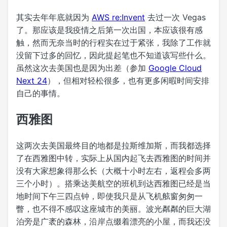
其实去年年底就因为
AWS re:Invent
去过一次 Vegas
了。那应该是我疫情之后第一次出国，本应该很有感
触，然而无奈当时的行程实在过于紧张，我除了工作就
没留下过多的回忆，因此提起笔也不知道该写些什么。
虽然这次去美国也是因为出差（参加
Google Cloud
Next 24
），但相对轻松很多，也有更多闲暇时间安排
自己的事情。
西雅图
这两次去美国最终目的地都是拉斯维加斯，而我都选择
了在西雅图中转，实际上从国内起飞去西雅图的时间并
没有大家想象得那么长（大概十小时左右，返程会多两
三个小时）。搭乘达美航空的班机到达西雅图已经是当
地时间下午三四点钟，即使我只是从飞机舷窗匆匆一
瞥，也不得不感叹这座城市的美丽。波光粼粼的巨大湖
泊旁是广袤的森林，沿岸点缀着漂亮的小屋，而我还没