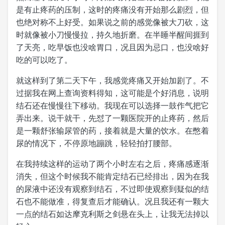
是有止疼药的压制，这时的疼痛没有开始那么剧烈，但
也绝对称不上好受。如果说之前的感觉像被大刀砍，这
时就像被小刀慢慢拉，持久地折磨。在半睡半醒间捱到
了天亮，吃早饭也没啥胃口，况且因为忌口，也没啥好
吃的可以吃了。
就这样到了第二天下午，我感觉疼痛又开始加剧了。不
过据我在网上查询资料得知，这可能是个好消息，说明
结石还在慢慢往下移动。我现在可以选择一鼓作气把它
弄出来。说干就干，先怼了一颗医院开的止疼药，然后
是一颗舒张输尿管的药，接着就是大量的饮水。在憋着
尿的情况下，不停原地蹦跳，轻轻拍打腰部。
在我持续这样的运动了两个小时左右之后，疼痛感逐渐
消失，但这个时候我不能肯定结石已经排出，因为在我
的尿液中还没有观察到结石，不过即使观察到疑似的结
石也不能做准，得复查后才能确认。况且我还有一颗大
一点的结石如达摩克利斯之剑悬在头上，让我无法掉以