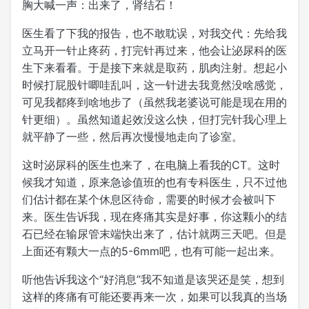
胸大喊一声：出来了，肾结石！
医生看了下我的报告，也不敢耽误，对我交代：先给我
立马开一针止疼药，打完针再过来，他会让泌尿科的医
生下来看看。于是接下来就是取药，肌肉注射。想起小
时候打屁股针唧哇乱叫，这一针进去我竟然没啥感觉，
可见我都疼到啥地步了（虽然我老婆说可能是现在用的
针更细）。虽然知道起效没这么快，但打完针我心理上
就平静了一些，然后再次慢慢地走向了诊室。
这时泌尿科的医生也来了，在电脑上看我的CT。这时
候我才知道，原来急诊值班的也有专科医生，只不过他
们估计都在某个休息区待命，需要的时候才会被叫下
来。医生告诉我，现在疼痛其实是好事，你这颗小的结
石已经在输尿管末端快出来了，估计就两三天吧。但是
上面还有颗大一点的5-6mm吧，也有可能一起出来。
听他告诉我这个“好消息”我不知道是该哭还是笑，想到
这样的疼痛有可能还要再来一次，如果可以我真的当场