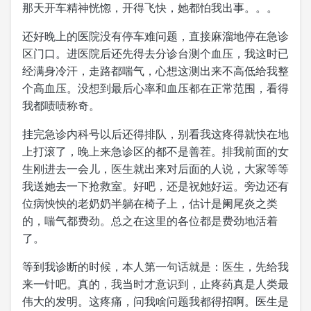
那天开车精神恍惚，开得飞快，她都怕我出事。。。
还好晚上的医院没有停车难问题，直接麻溜地停在急诊
区门口。进医院后还先得去分诊台测个血压，我这时已
经满身冷汗，走路都喘气，心想这测出来不高低给我整
个高血压。没想到最后心率和血压都在正常范围，看得
我都啧啧称奇。
挂完急诊内科号以后还得排队，别看我这疼得就快在地
上打滚了，晚上来急诊区的都不是善茬。排我前面的女
生刚进去一会儿，医生就出来对后面的人说，大家等等
我送她去一下抢救室。好吧，还是祝她好运。旁边还有
位病怏怏的老奶奶半躺在椅子上，估计是阑尾炎之类
的，喘气都费劲。总之在这里的各位都是费劲地活着
了。
等到我诊断的时候，本人第一句话就是：医生，先给我
来一针吧。真的，我当时才意识到，止疼药真是人类最
伟大的发明。这疼痛，问我啥问题我都得招啊。医生是