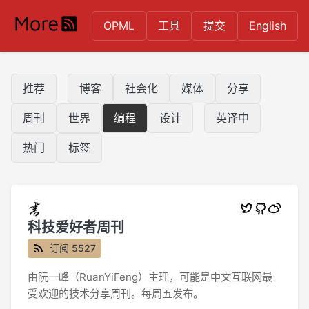
OPML
工具
提交
English
推荐
博客
社会化
媒体
分享
周刊
世界
编程
设计
英译中
热门
标签
科技爱好者周刊
订阅 5527
由阮一峰（RuanYiFeng）主理，可能是中文互联网最
受欢迎的技术分享周刊。每周五发布。