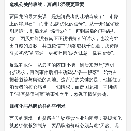
危机公关的底线：真诚比强硬更重要
贾国龙的最大失误，是把消费者的吐槽当成了“上市路
上的绊脚石”，而非“品牌优化的信号”。从一开始的“硬
刚起诉”，到后来的“煽情炒作”，再到最后的“甩锅抱
怨”，西贝始终没有真正正视消费者的诉求，也没有给
出真诚的道歉。其道歉信中“顾客虐我千百遍，我待顾
客如初恋”的表述，更被吐槽“缺乏诚意，像在卖惨”。
反观罗永浩，从最初的随口吐槽，到后来聚焦“透明
化”诉求，再到事件后期主动降温“告一段落”，始终占
据着道德与舆论的高地。这背后的关键的是，他抓住了
消费者的核心痛点——知情权，而贾国龙却一直纠结
于“是否是预制菜”的事实之争，忽视了情绪共鸣。
规模化与品牌信任的平衡术
西贝的困境，也是所有连锁餐饮企业的困境：要规模化
就必须依赖预制菜，要品牌溢价就必须营造“天然、现