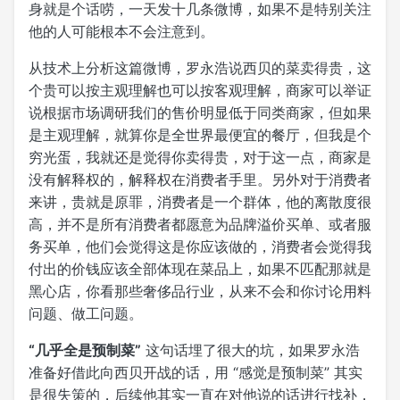
身就是个话唠，一天发十几条微博，如果不是特别关注
他的人可能根本不会注意到。
从技术上分析这篇微博，罗永浩说西贝的菜卖得贵，这
个贵可以按主观理解也可以按客观理解，商家可以举证
说根据市场调研我们的售价明显低于同类商家，但如果
是主观理解，就算你是全世界最便宜的餐厅，但我是个
穷光蛋，我就还是觉得你卖得贵，对于这一点，商家是
没有解释权的，解释权在消费者手里。另外对于消费者
来讲，贵就是原罪，消费者是一个群体，他的离散度很
高，并不是所有消费者都愿意为品牌溢价买单、或者服
务买单，他们会觉得这是你应该做的，消费者会觉得我
付出的价钱应该全部体现在菜品上，如果不匹配那就是
黑心店，你看那些奢侈品行业，从来不会和你讨论用料
问题、做工问题。
“几乎全是预制菜”
这句话埋了很大的坑，如果罗永浩
准备好借此向西贝开战的话，用 “感觉是预制菜” 其实
是很失策的，后续他其实一直在对他说的话进行找补，