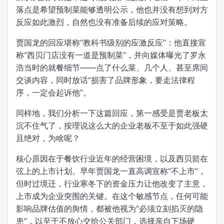
落点是希望预制菜能够透明公示，他也并没有想到对方
反应如此激烈，自然也没有准备后续的应对策略。
贾国龙的回应堪称“教科书级别的应激反应”：他直接宣
称“西贝门店没有一道是预制菜”，并向媒体曝光了罗永
浩当时的就餐细节——点了什么菜、几个人、甚至席间
交谈内容，同时放话“损害了品牌形象，要走法律程
序，一定会起诉他”。
同样地，我们分析一下这篇回应，第一感受是贾老板太
沉不住气了，按理说这么大的企业老板不至于如此强硬
且绝对，为啥呢？
核心原因在于餐饮行业近年的经营困境，以及西贝箭在
弦上的上市计划。早年贾国龙一直高调宣称“不上市”，
但时过境迁，行业寒冬下的资金压力让他改变了主意，
上市成为企业突围的关键。在这个敏感节点，任何可能
影响品牌估值的舆情，都被他视为“必须立刻掐灭的隐
患”，以至于不放心交给公关部门，选择亲自下场硬