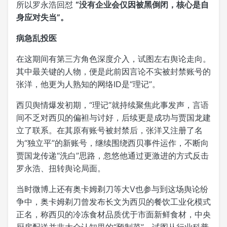
所以罗永浩回怼
“没有企业会仅因被黑倒闭，核心是自
身应对失当”。
病急乱投医
在这期间有第三方角色深度介入，试图左右舆论走向。
其中最关键的人物，便是此前因言论不实被封禁账号的
张洋，他更为人熟知的网络ID是“理记”。
西贝舆情爆发初期，“理记”就持续聚焦此事发声，言语
间不乏对西贝的偏袒与讨好，后续更是成功与贾国龙建
立了联系。在其原有账号被封禁后，张洋又注册了名
为“独立平”的新账号，继续围绕西贝事件运作，不断向
贾国龙传递“洗白”思路，忽悠他通过更激进的方式反击
罗永浩、扭转舆论局面。
当时微博上还有奥卡姆剃刀等大V也参与到这场舆论纷
争中，奥卡姆剃刀曾发布长文为西贝的餐饮工业化模式
正名，称西贝的冷冻食材品质优于市面新鲜食材，中央