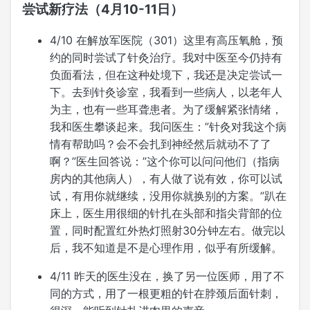
尝试新疗法（4月10-11日）
4/10 在解放军医院（301）这里有高压氧舱，预
约的同时尝试了针灸治疗。我对中医至今仍持有
负面看法，但在这种处境下，我还是决定尝试一
下。去到针灸诊室，我看到一些病人，以老年人
为主，也有一些耳聋患者。为了缓解紧张情绪，
我和医生攀谈起来。我问医生：”针灸对我这个病
情有帮助吗？会不会扎到神经然后就动不了了
啊？”医生回答说：”这个你可以问问他们（指病
房内的其他病人），有人做了说有效，你可以试
试，有用你就继续，没用你就换别的方案。”趴在
床上，医生用很细的针扎在头部和指尖背部的位
置，同时配置红外热灯照射30分钟左右。做完以
后，我不知道是不是心理作用，似乎有所缓解。
4/11 昨天的医生没在，换了另一位医师，用了不
同的方式，用了一根更粗的针在脖颈后面针刺，