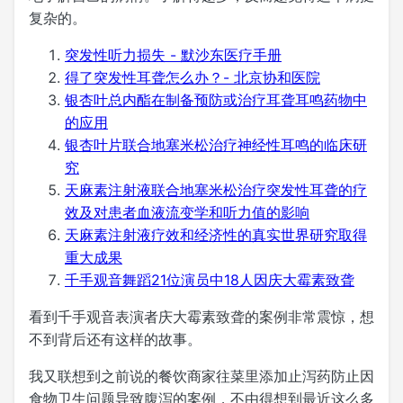
复杂的。
突发性听力损失 - 默沙东医疗手册
得了突发性耳聋怎么办？- 北京协和医院
银杏叶总内酯在制备预防或治疗耳聋耳鸣药物中
的应用
银杏叶片联合地塞米松治疗神经性耳鸣的临床研
究
天麻素注射液联合地塞米松治疗突发性耳聋的疗
效及对患者血液流变学和听力值的影响
天麻素注射液疗效和经济性的真实世界研究取得
重大成果
千手观音舞蹈21位演员中18人因庆大霉素致聋
看到千手观音表演者庆大霉素致聋的案例非常震惊，想
不到背后还有这样的故事。
我又联想到之前说的餐饮商家往菜里添加止泻药防止因
食物卫生问题导致腹泻的案例，不由得想到最近这么多