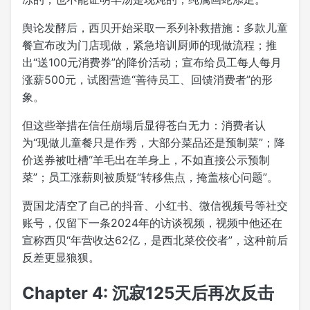
舆论发酵后，西贝开始采取一系列补救措施：多款儿童
餐宣布改为门店现做，紧急培训厨师的现做流程；推
出“送100元消费券”的降价活动；宣布给员工每人每月
涨薪500元，试图营造“善待员工、回馈消费者”的形
象。
但这些举措在信任崩塌后显得苍白无力：消费者认
为“现做儿童餐只是作秀，大部分菜品还是预制菜”；降
价送券被吐槽“羊毛出在羊身上，不如直接公示预制
菜”；员工涨薪则被质疑“转移焦点，掩盖核心问题”。
贾国龙清空了自己的抖音、小红书、微信视频号等社交
账号，仅留下一条2024年的访谈视频，视频中他还在
宣称西贝“年营收达62亿，是西北菜佼佼者”，这种前后
反差更显狼狈。
Chapter 4: 沉寂125天后再次反击