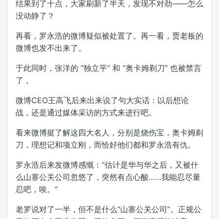
结果到了十点，大家刷新了半天，发现不对劲——怎么
没动静了？
再看，罗永浩的微博疑似被处置了。再一看，贾老板的
微博也发不出来了。
于此同时，张洋的 “独立平” 和 “奥卡姆剃刀” 也被禁言
了，
微博CEO王高飞后来出来说了句大实话：以后想论
战，还是通过媒体采访的方式来进行吧。
看来微博挺了解这四大名人，分别是烧伤宝，奥卡姆剃
刀，理想记和项立刚，而恰好他们都和罗永浩有仇。
罗永浩后来发微博感慨：“估计是华与华之后，又被什
么山寨公关公司忽悠了，突然有点心酸……我能忍尽量
忍吧，唉。”
老罗说对了一半，但不是什么“山寨公关公司”。正规公