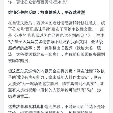
转，更让公众觉得西贝“心里有鬼”。
煽情公关的反噬：故事越感人，争议越激烈
在自证失败后，西贝试图通过情感营销转移注意力，旗
下公众号“西贝品味早读”发布了两篇争议性文章。一篇
是《7岁的毛毛:我以为自己再也吃不到西贝了》，讲述
7岁孩子因妈妈受舆情影响不让吃西贝而哭闹，最终说
服妈妈的故事；另一篇则翻出旧视频《我给大爷一碗
汤，大爷要送我北京一套房》，声称前店长因服务周到
被顾客赠房。
但这些刻意煽情的内容完全适得其反：网友吐槽“7岁孩
子的话没有辨别能力，拿未成年人炒作太low”，更有
人质疑“为一碗汤送北京套房，情节离谱到不真实”，甚
至有人扒出视频中店长的入职年龄可能只有15岁，涉
嫌雇佣童工。
这些故事和食材真相毫无关联，不能证明西兰花不是冷
冻的，也不能证明羊汤是现炖的，纯属画蛇添足。