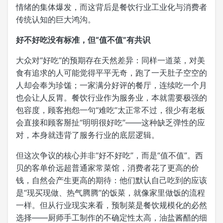
情绪的集体爆发，而这背后是餐饮行业工业化与消费者
传统认知的巨大鸿沟。
好不好吃没有标准，但“值不值”有共识
大众对“好吃”的预期存在天然差异：同样一道菜，对美
食有追求的人可能觉得平平无奇，跑了一天肚子空空的
人却会奉为珍馐；一家满分好评的餐厅，连续吃一个月
也会让人反胃。餐饮行业作为服务业，本就需要极强的
包容度，顾客抱怨一句“难吃”太正常不过，很少有老板
会直接和顾客掰扯“明明很好吃”——这种缺乏弹性的应
对，本身就违背了服务行业的底层逻辑。
但这次争议的核心并非“好不好吃”，而是“值不值”。西
贝的客单价远超普通家常菜馆，消费者花了更高的价
钱，自然会产生更高的期待：他们默认自己吃到的应该
是“现买现做、热气腾腾”的饭菜，就像家里做饭的流程
一样。但从行业现实来看，预制菜是餐饮规模化的必然
选择——厨师手工制作的不确定性太高，油盐酱醋的细