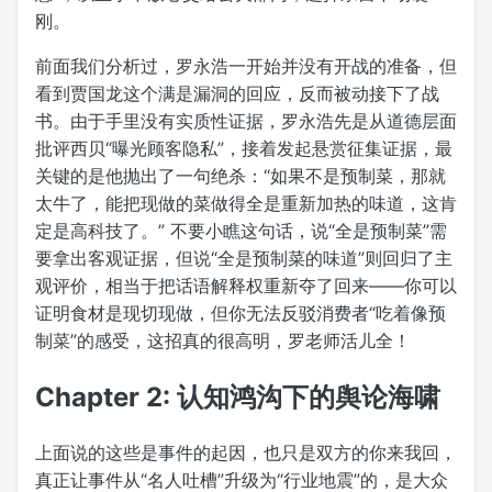
刚。
前面我们分析过，罗永浩一开始并没有开战的准备，但
看到贾国龙这个满是漏洞的回应，反而被动接下了战
书。由于手里没有实质性证据，罗永浩先是从道德层面
批评西贝“曝光顾客隐私”，接着发起悬赏征集证据，最
关键的是他抛出了一句绝杀：“如果不是预制菜，那就
太牛了，能把现做的菜做得全是重新加热的味道，这肯
定是高科技了。” 不要小瞧这句话，说“全是预制菜”需
要拿出客观证据，但说“全是预制菜的味道”则回归了主
观评价，相当于把话语解释权重新夺了回来——你可以
证明食材是现切现做，但你无法反驳消费者“吃着像预
制菜”的感受，这招真的很高明，罗老师活儿全！
Chapter 2: 认知鸿沟下的舆论海啸
上面说的这些是事件的起因，也只是双方的你来我回，
真正让事件从“名人吐槽”升级为“行业地震”的，是大众