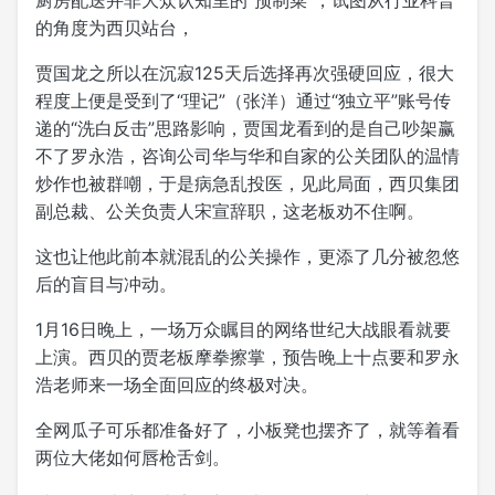
厨房配送并非大众认知里的“预制菜”，试图从行业科普
的角度为西贝站台，
贾国龙之所以在沉寂125天后选择再次强硬回应，很大
程度上便是受到了“理记”（张洋）通过“独立平”账号传
递的“洗白反击”思路影响，贾国龙看到的是自己吵架赢
不了罗永浩，咨询公司华与华和自家的公关团队的温情
炒作也被群嘲，于是病急乱投医，见此局面，西贝集团
副总裁、公关负责人宋宣辞职，这老板劝不住啊。
这也让他此前本就混乱的公关操作，更添了几分被忽悠
后的盲目与冲动。
1月16日晚上，一场万众瞩目的网络世纪大战眼看就要
上演。西贝的贾老板摩拳擦掌，预告晚上十点要和罗永
浩老师来一场全面回应的终极对决。
全网瓜子可乐都准备好了，小板凳也摆齐了，就等着看
两位大佬如何唇枪舌剑。