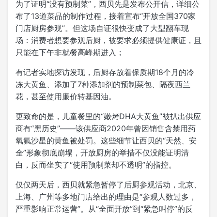
为了证明“没有预制菜”，西贝先是发布公开信，详细公
布了13道菜品的制作过程，接着宣布“开放全国370家
门店厨房参观”。但这场自证很快变成了大型翻车现
场：消费者想要参观后厨，被要求必须提供健康证，且
只能在下午非就餐高峰期进入；
有记者实地探访发现，后厨存放着保质期18个月的冷
冻大黄鱼、添加了7种添加剂的预制菜包、隔夜西兰
花，甚至使用廉价转基因油。
更致命的是，儿童餐里的“嫩烤DHA大黄鱼”被扒出供应
商有“黑历史”——该供应商2020年曾因销售含禁用药
氧氟沙星的黄鱼被处罚。这些细节让西贝的“天然、安
全”形象彻底崩塌，开放厨房的举措不仅没能证明清
白，反而坐实了“使用预制菜却不透明”的指控。
仅仅两天后，西贝就紧急暂停了后厨参观活动，北京、
上海、广州等多地门店给出的理由是“参观人数过多，
严重影响正常运营”。从“全面开放”到“紧急叫停”的反