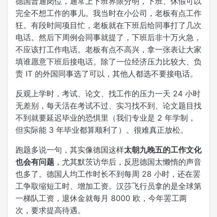
德国普通岗位，通常上下班界限分明，下班、休假可以
完全不想工作的事儿。我当时在小公司，老板有点工作
狂。有段时间项目忙，老板就在下班后给同事打了几次
电话。然后下周例会同事就提了，下班后非十万火急，
不应该打工作电话。老板有点不高兴，拿一张表让大家
填谁愿意下班后接电话。除了一位经济压力比较大、负
责 IT 的外国同事选了可以，其他人都选不要接电话。
反观上学时，考试、论文、找工作的压力一天 24 小时
无差别，每天活在考试不过、实习找不到、论文题目找
不到就要延迟毕业的恐惧里（我们专业是 2 年学制，
但实际能 3 年毕业都算顺利了）。很难真正放松。
跑题多说一句，其实像德国这样
太朝九晚五的工作文化
也会有问题
，尤其默茨访华后，反思德国太懒惰的声音
也多了。德国人均工作时长不到每周 28 小时，还在罢
工争取缩短工时、增加工资。汉莎飞行员拿的是全球第
一梯队工资，退休金就每月 8000 欧，今年罢工两
次，要求提高待遇。