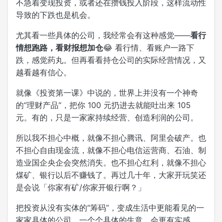
不急着变现投资，或者还在攒钱投入阶段，这样流动性
导致的下跌也是机会。
尤其看一些具体的公司，我经常会有这种感觉——
看行
情想跑路，看财报想加仓
😂 看行情、看账户一路下
跌，感觉药丸。但再看看持仓公司的实际经营情况，又
越看越有信心。
就像《投资第一课》中说的，世界上并没有一个神奇
的“理财产品”，把你 100 元扔进去就能吐出来 105
元。有的，只是一家家持续经营、创造利润的公司。
所以我不担心中概，就像不担心腾讯、阿里会破产。也
不担心自由现金流，就像不担心电信运营商、石油、制
造业国企央企会突然消失。也不担心红利，就像不担心
煤矿、银行以后不赚钱了。再过几十年，大家开玩笑还
是会说「你家有矿/你家开银行啊？」
把投资从没有实体的“筹码”，变成生活中更能看见的一
家家具体的公司，一个个具体的生意，会更有实感。