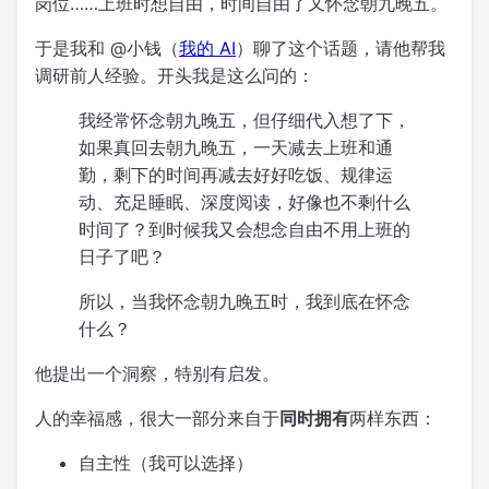
岗位……上班时想自由，时间自由了又怀念朝九晚五。
于是我和
@小钱（
我的 AI
）
聊了这个话题，请他帮我
调研前人经验。开头我是这么问的：
我经常怀念朝九晚五，但仔细代入想了下，
如果真回去朝九晚五，一天减去上班和通
勤，剩下的时间再减去好好吃饭、规律运
动、充足睡眠、深度阅读，好像也不剩什么
时间了？到时候我又会想念自由不用上班的
日子了吧？
所以，当我怀念朝九晚五时，我到底在怀念
什么？
他提出一个洞察，特别有启发。
人的幸福感，很大一部分来自于
同时拥有
两样东西：
自主性（我可以选择）