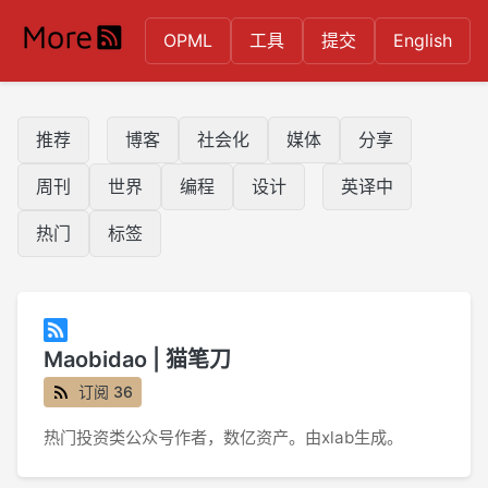
OPML
工具
提交
English
推荐
博客
社会化
媒体
分享
周刊
世界
编程
设计
英译中
热门
标签
Maobidao | 猫笔刀
订阅 36
热门投资类公众号作者，数亿资产。由xlab生成。