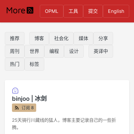
OPML
工具
提交
English
推荐
博客
社会化
媒体
分享
周刊
世界
编程
设计
英译中
热门
标签
binjoo | 冰剑
订阅 8
25天骑行川藏线的猛人，博客主要记录自己的一些折
腾。