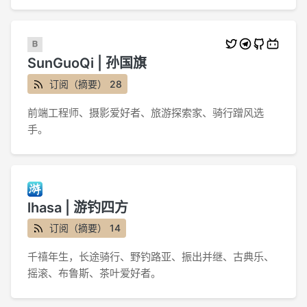
SunGuoQi | 孙国旗
订阅（摘要） 28
前端工程师、摄影爱好者、旅游探索家、骑行蹭风选
手。
lhasa | 游钓四方
订阅（摘要） 14
千禧年生，长途骑行、野钓路亚、振出并继、古典乐、
摇滚、布鲁斯、茶叶爱好者。